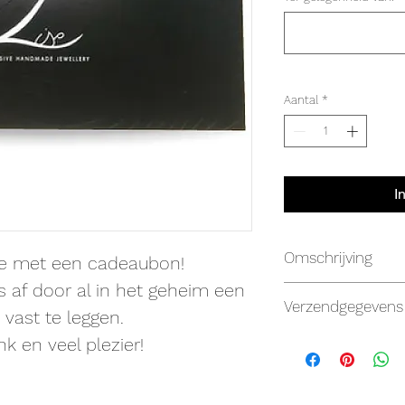
Aantal
*
I
Omschrijving
fde met een cadeaubon!
s af door al in het geheim een
Een cadeaubon verpak
Verzendgegevens
jaar geldig.
 vast te leggen.
De cadeaubon kan,
nk en veel plezier!
worden in De Pint
zelf.
Laten leveren bij