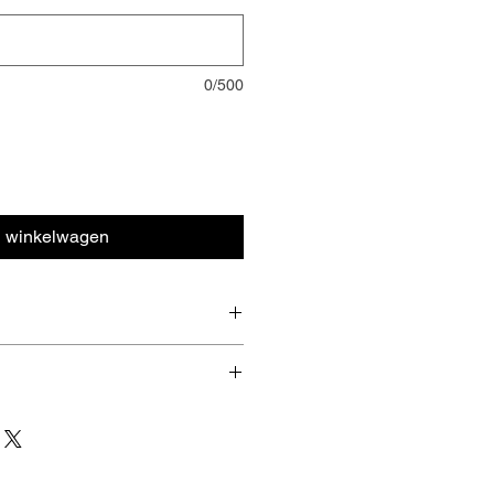
0/500
n winkelwagen
t in geschenkpapier. De bon is 1
 na verwittiging, opgehaald
e. Dit kan meestal nog de dag
 u thuis of op het werk door Bpost