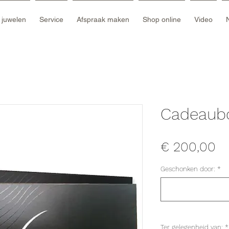
e juwelen
Service
Afspraak maken
Shop online
Video
Cadeaub
Pr
€ 200,00
Geschonken door:
*
Ter gelegenheid van:
*