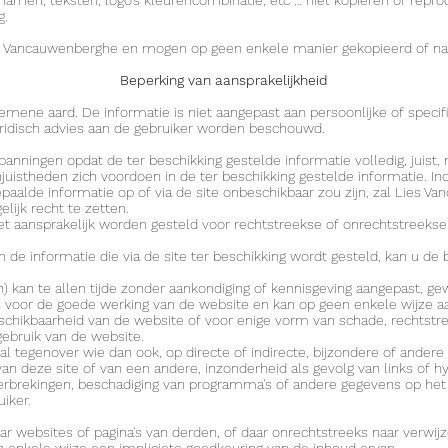
s namen, teksten, logo’s kleurencombinatie, etc … niet kopiëren of re
g.
es Vancauwenberghe en mogen op geen enkele manier gekopieerd of n
Beperking van aansprakelijkheid
emene aard. De informatie is niet aangepast aan persoonlijke of speci
juridisch advies aan de gebruiker worden beschouwd.
anningen opdat de ter beschikking gestelde informatie volledig, juist, 
istheden zich voordoen in de ter beschikking gestelde informatie. Ind
paalde informatie op of via de site onbeschikbaar zou zijn, zal Lies 
lijk recht te zetten.
 aansprakelijk worden gesteld voor rechtstreekse of onrechtstreekse 
n de informatie die via de site ter beschikking wordt gesteld, kan u de
n) kan te allen tijde zonder aankondiging of kennisgeving aangepast, ge
 voor de goede werking van de website en kan op geen enkele wijze a
beschikbaarheid van de website of voor enige vorm van schade, rechtstr
gebruik van de website.
 tegenover wie dan ook, op directe of indirecte, bijzondere of andere
van deze site of van een andere, inzonderheid als gevolg van links of h
nderbrekingen, beschadiging van programma's of andere gegevens op he
iker.
r websites of pagina's van derden, of daar onrechtstreeks naar verwijz