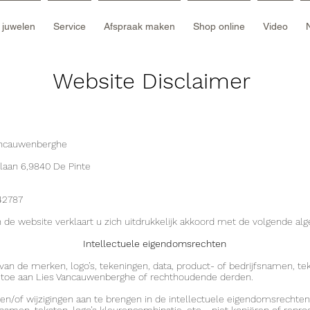
e juwelen
Service
Afspraak maken
Shop online
Video
Website Disclaimer
ancauwenberghe
laan 6,9840 De Pinte
42787
n de website verklaart u zich uitdrukkelijk akkoord met de volgende 
Intellectuele eigendomsrechten
van de merken, logo’s, tekeningen, data, product- of bedrijfsnamen, te
n toe aan Lies Vancauwenberghe of rechthoudende derden.
n/of wijzigingen aan te brengen in de intellectuele eigendomsrechten 