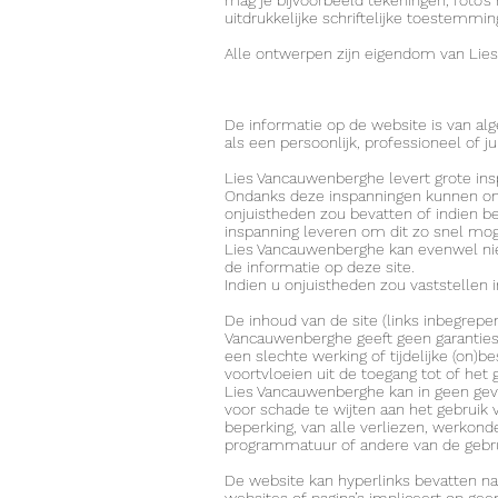
mag je bijvoorbeeld tekeningen, foto’
uitdrukkelijke schriftelijke toestemmin
Alle ontwerpen zijn eigendom van Li
De informatie op de website is van alg
als een persoonlijk, professioneel of 
Lies Vancauwenberghe levert grote insp
Ondanks deze inspanningen kunnen onju
onjuistheden zou bevatten of indien be
inspanning leveren om dit zo snel moge
Lies Vancauwenberghe kan evenwel niet
de informatie op deze site.
Indien u onjuistheden zou vaststellen i
De inhoud van de site (links inbegrepe
Vancauwenberghe geeft geen garanties
een slechte werking of tijdelijke (on)
voortvloeien uit de toegang tot of het 
Lies Vancauwenberghe kan in geen geval
voor schade te wijten aan het gebruik 
beperking, van alle verliezen, werko
programmatuur of andere van de gebru
De website kan hyperlinks bevatten naa