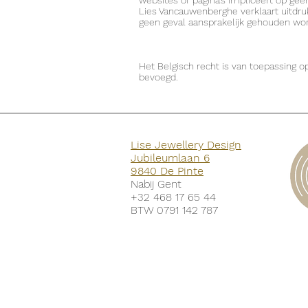
websites of pagina’s impliceert op gee
Lies Vancauwenberghe verklaart uitdru
geen geval aansprakelijk gehouden wo
Het Belgisch recht is van toepassing o
bevoegd.
Lise Jewellery Design
Jubileumlaan 6
9840 De Pinte
Nabij Gent
+32 468 17 65 44
BTW 0791 142 787