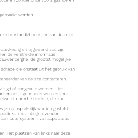
produceren zonder onze voorafgaande en
agemaakt worden.
fieke omstandigheden, en kan dus niet
nauwkeurig en bijgewerkt zou zijn.
ien de verstrekte informatie
Vancauwenberghe de grootst mogelijke
schade die onstaat uit het gebruik van
 beheerder van de site contacteren.
wijzigd of aangevuld worden. Lies
ansprakelijk gehouden worden voor
eekse of onrechtstreekse, die zou
 wijze aansprakelijk worden gesteld
yperlinks, met inbegrip, zonder
t computersysteem, van apparatuur,
en. Het plaatsen van links naar deze