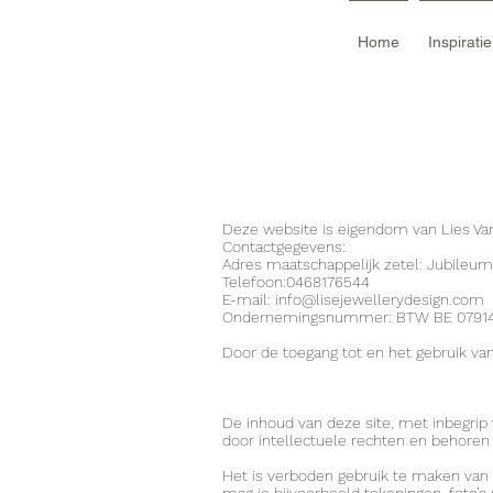
Home
Inspirati
Deze website is eigendom van Lies V
Contactgegevens:
Adres maatschappelijk zetel: Jubileum
Telefoon:0468176544
E-mail:
info@lisejewellerydesign.com
Ondernemingsnummer: BTW BE 0791
Door de toegang tot en het gebruik va
De inhoud van deze site, met inbegrip 
door intellectuele rechten en behore
Het is verboden gebruik te maken van e