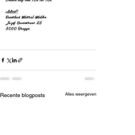
Adres?
Kunsthuis Mistral-Melike
Jozef Suvéestraat 25
8000 Brugge
Alles weergeven
Recente blogposts