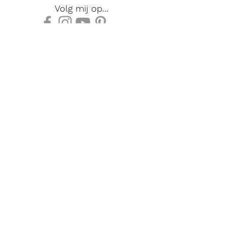
Volg mij op...
Lise Jewellery
Design
Jubileumlaan 6
9840 De Pinte
Nabij Gent
+32 468 17 65 44
BTW
0791 142 787
Inspiratie juwelen
Follow me:
Herstellingen/service
Book online
Online winkel
Video
Nieuws
Contact
Privacybeleid
Disclaimer