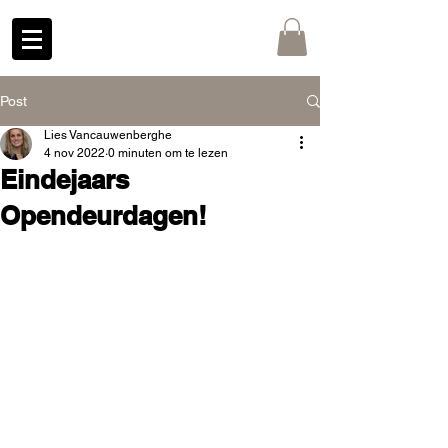
Post
Lies Vancauwenberghe
4 nov 2022
0 minuten om te lezen
Eindejaars
Opendeurdagen!