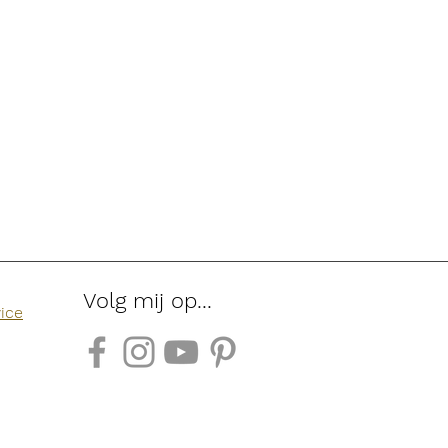
Follow me:
Volg mij op...
vice