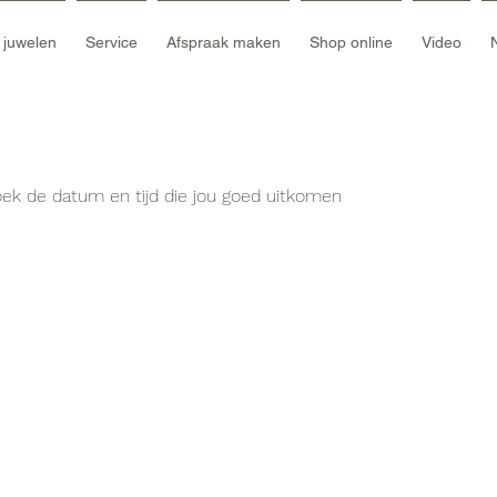
e juwelen
Service
Afspraak maken
Shop online
Video
oek de datum en tijd die jou goed uitkomen